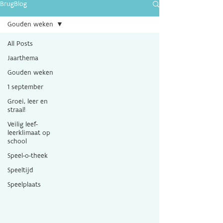
BrugBlog
Gouden weken
All Posts
Jaarthema
Gouden weken
1 september
Groei, leer en
straal!
Veilig leef-
leerklimaat op
school
Speel-o-theek
Speeltijd
Speelplaats