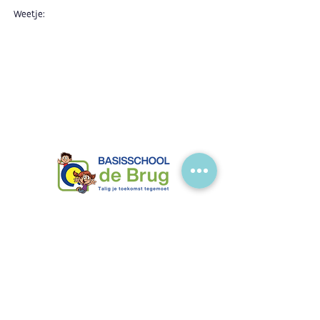
Weetje:
Brugstraat 34 3950 Bocholt
tel. nr.:
089/46 19 51